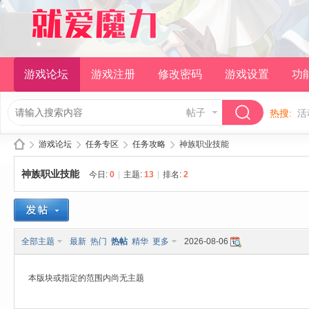
游戏论坛
游戏注册
修改密码
游戏设置
功
帖子
热搜:
活
游戏论坛
任务专区
任务攻略
神族职业技能
神族职业技能
今日:
0
|
主题:
13
|
排名:
2
就
»
›
›
›
全部主题
最新
热门
热帖
精华
更多
2026-08-06
本版块或指定的范围内尚无主题