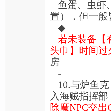
鱼蛋、虫虾
置），但一般
◆
若未装备【
头巾】时间过
房
-
10.与炉鱼
入海贼指挥部，
除魔NPC交出