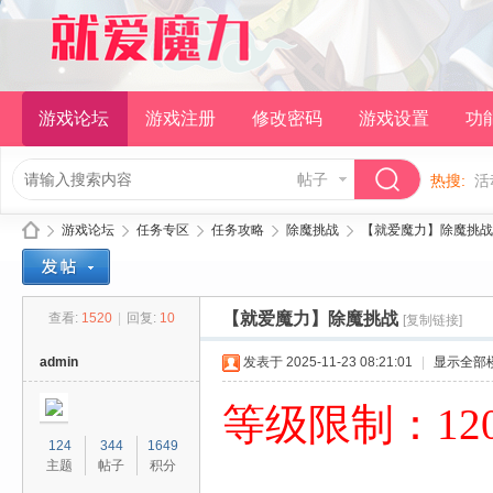
游戏论坛
游戏注册
修改密码
游戏设置
功
帖子
热搜:
活
游戏论坛
任务专区
任务攻略
除魔挑战
【就爱魔力】除魔挑战
【就爱魔力】除魔挑战
查看:
1520
|
回复:
10
[复制链接]
就
»
›
›
›
›
admin
发表于 2025-11-23 08:21:01
|
显示全部
等级限制：1
124
344
1649
主题
帖子
积分