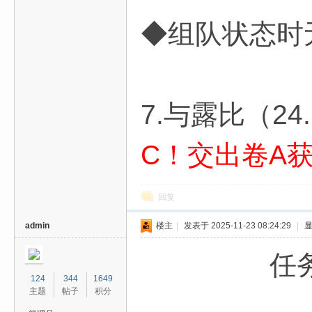
◆组队状态时
7.与露比（2
C！交出卷A
回复
admin
楼主
|
发表于 2025-11-23 08:24:29
|
任务
124
344
1649
主题
帖子
积分