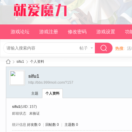
游戏论坛
游戏注册
修改密码
游戏设置
功
帖子
热搜:
活
sifu1
个人资料
sifu1
http://bbs.999moli.com/?157
就
›
›
主题
个人资料
sifu1
(UID: 157)
邮箱状态
未验证
统计信息
好友数 0
|
回帖数 0
|
主题数 0