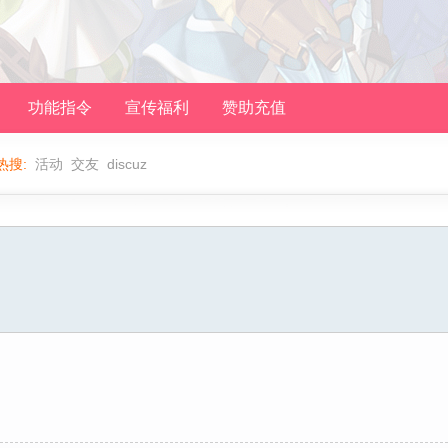
功能指令
宣传福利
赞助充值
热搜:
活动
交友
discuz