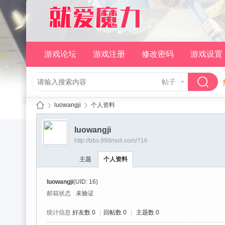
游戏论坛
游戏注册
修改密码
游戏设置
帖子
luowangji
个人资料
luowangji
http://bbs.999moli.com/?16
就
›
›
主题
个人资料
luowangji
(UID: 16)
邮箱状态
未验证
统计信息
好友数 0
|
回帖数 0
|
主题数 0